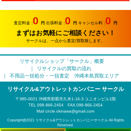
2026.06.07
サークルでは、エアコンやクーラーなどの家電類の買取
0
0
0
り強化中です。
査定料金：
出張料金：
キャンセル料：
円
円
円
まずはお気軽にご相談ください！
2026.05.17
おはようございます。リサイクルカンパニー サークル
サークルは、一点から査定/買取致します。
です。
2026.04.12
リサイクルショップ「サークル」概要
お久しぶりです。リサイクルカンパニー サークルで
リサイクルの買取の流れ
す。
不用品一括処分・一括査定
沖縄本島買取エリア
2026.03.09
リサイクル&アウトレットカンパニー サークル
そろそろ3月半ば。本格的に引っ越しシーズンに突入で
す。
〒985‐0021 沖縄県那覇市久米1-16-3 ユニオンビル1階
TEL.098-866-2454
FAX.098‐866‐2454
2026.02.22
Mail circle.okinawa@gmail.com
このまま春になるのかな？リサイクルカンパニー サー
クルです。
Copyright@2021 リサイクル&アウトレットカンパニーサークル All Rights
Reserved.