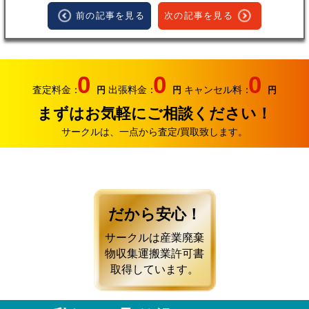
前の記事を見る
次の記事を見る
0
0
0
査定料金：
出張料金：
キャンセル料：
円
円
円
まずはお気軽にご相談ください！
サークルは、一点から査定/買取致します。
だから安心！
サークルは産業廃棄
物収集運搬業許可書
取得しています。