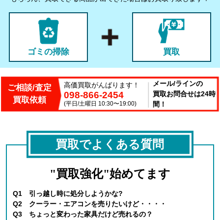
ゴミの掃除
買取
メール/ラインの
高価買取がんばります！
ご相談/査定
098-866-2454
買取お問合せは24時
買取依頼
(平日/土曜日 10:30〜19:00)
間！
買取でよくある質問
"買取強化"始めてます
Q1 引っ越し時に処分しようかな?
Q2 クーラー・エアコンを売りたいけど・・・・
Q3 ちょっと変わった家具だけど売れるの？