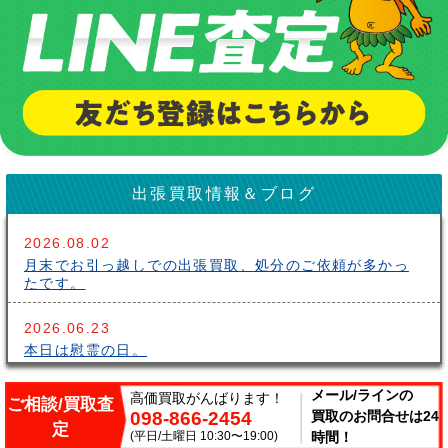
出張買取情報＆ブログ
2026.08.02
月末でお引っ越しでの出張買取、処分のご依頼が多かっ
たです。
2026.06.23
本日は慰霊の日。
2026.06.14
メール/ラインの
高価買取がんばります！
ご相談/買取査
098-866-2454
買取のお問合せは24
こんにちはサークルです。梅雨が長いですね～。雨の中
定
出張買取頑張ってます。
(平日/土曜日 10:30〜19:00)
時間！