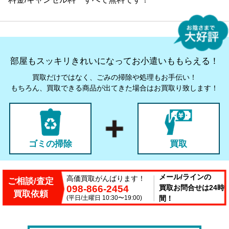
部屋もスッキリきれいになってお小遣いももらえる！
買取だけではなく、ごみの掃除や処理もお手伝い！
もちろん、買取できる商品が出てきた場合はお買取り致します！
ゴミの掃除
買取
メール/ラインの
高価買取がんばります！
ご相談/査定
098-866-2454
買取お問合せは24時
買取依頼
(平日/土曜日 10:30〜19:00)
間！