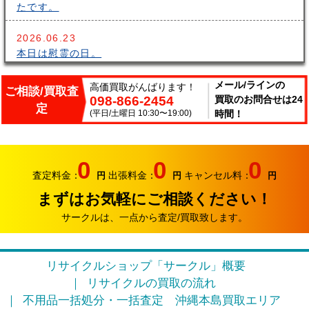
たです。
2026.06.23
本日は慰霊の日。
2026.06.14
メール/ラインの
高価買取がんばります！
ご相談/買取査
098-866-2454
買取のお問合せは24
こんにちはサークルです。梅雨が長いですね～。雨の中
定
出張買取頑張ってます。
(平日/土曜日 10:30〜19:00)
時間！
2026.06.07
サークルでは、エアコンやクーラーなどの家電類の買取
0
0
0
り強化中です。
査定料金：
出張料金：
キャンセル料：
円
円
円
まずはお気軽にご相談ください！
2026.05.17
おはようございます。リサイクルカンパニー サークル
サークルは、一点から査定/買取致します。
です。
2026.04.12
リサイクルショップ「サークル」概要
お久しぶりです。リサイクルカンパニー サークルで
リサイクルの買取の流れ
す。
不用品一括処分・一括査定
沖縄本島買取エリア