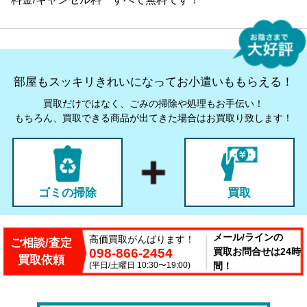
部屋もスッキリきれいになってお小遣いももらえる！
買取だけではなく、ごみの掃除や処理もお手伝い！
もちろん、買取できる商品が出てきた場合はお買取り致します！
ゴミの掃除
買取
メール/ラインの
高価買取がんばります！
ご相談/査定
098-866-2454
買取お問合せは24時
買取依頼
(平日/土曜日 10:30〜19:00)
間！