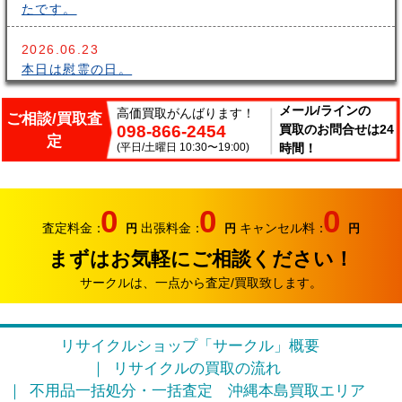
たです。
2026.06.23
本日は慰霊の日。
2026.06.14
メール/ラインの
高価買取がんばります！
ご相談/買取査
098-866-2454
買取のお問合せは24
こんにちはサークルです。梅雨が長いですね～。雨の中
定
出張買取頑張ってます。
(平日/土曜日 10:30〜19:00)
時間！
2026.06.07
サークルでは、エアコンやクーラーなどの家電類の買取
0
0
0
り強化中です。
査定料金：
出張料金：
キャンセル料：
円
円
円
まずはお気軽にご相談ください！
2026.05.17
おはようございます。リサイクルカンパニー サークル
サークルは、一点から査定/買取致します。
です。
2026.04.12
リサイクルショップ「サークル」概要
お久しぶりです。リサイクルカンパニー サークルで
リサイクルの買取の流れ
す。
不用品一括処分・一括査定
沖縄本島買取エリア