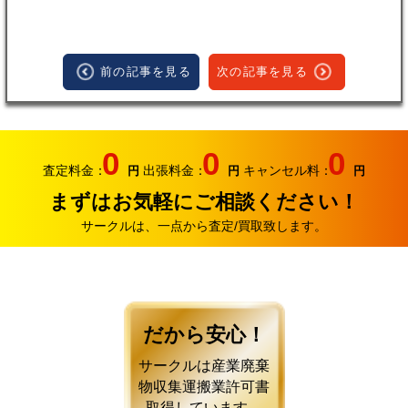
前の記事を見る
次の記事を見る
0
0
0
査定料金：
出張料金：
キャンセル料：
円
円
円
まずはお気軽にご相談ください！
サークルは、一点から査定/買取致します。
だから安心！
サークルは産業廃棄
物収集運搬業許可書
取得しています。