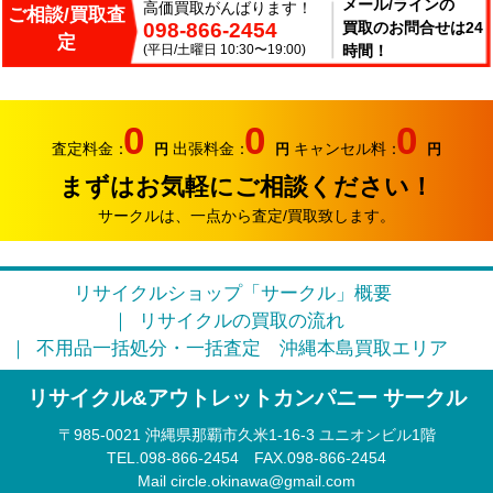
2026.06.14
メール/ラインの
高価買取がんばります！
ご相談/買取査
098-866-2454
買取のお問合せは24
こんにちはサークルです。梅雨が長いですね～。雨の中
定
出張買取頑張ってます。
(平日/土曜日 10:30〜19:00)
時間！
2026.06.07
サークルでは、エアコンやクーラーなどの家電類の買取
0
0
0
り強化中です。
査定料金：
出張料金：
キャンセル料：
円
円
円
まずはお気軽にご相談ください！
2026.05.17
おはようございます。リサイクルカンパニー サークル
サークルは、一点から査定/買取致します。
です。
2026.04.12
リサイクルショップ「サークル」概要
お久しぶりです。リサイクルカンパニー サークルで
リサイクルの買取の流れ
す。
不用品一括処分・一括査定
沖縄本島買取エリア
2026.03.09
リサイクル&アウトレットカンパニー サークル
そろそろ3月半ば。本格的に引っ越しシーズンに突入で
す。
〒985‐0021 沖縄県那覇市久米1-16-3 ユニオンビル1階
TEL.098-866-2454
FAX.098‐866‐2454
2026.02.22
Mail circle.okinawa@gmail.com