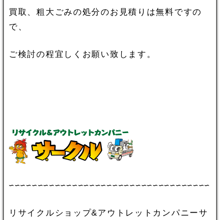
買取、粗大ごみの処分のお見積りは無料ですの
で、
ご検討の程宜しくお願い致します。
∽∽∽∽∽∽∽∽∽∽∽∽∽∽∽∽∽∽∽∽∽∽∽∽∽∽∽∽∽∽∽∽∽∽∽
リサイクルショップ&アウトレットカンパニーサ