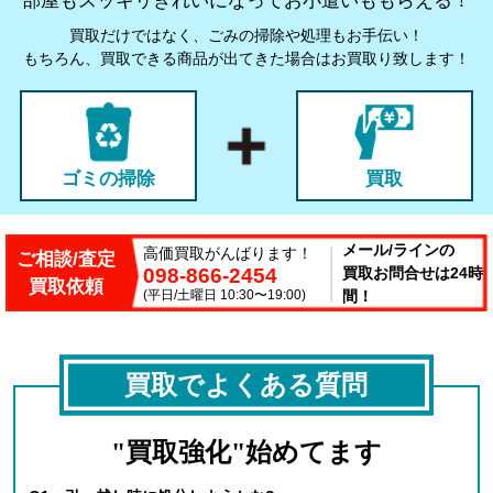
部屋もスッキリきれいになってお小遣いももらえる！
買取だけではなく、ごみの掃除や処理もお手伝い！
もちろん、買取できる商品が出てきた場合はお買取り致します！
ゴミの掃除
買取
メール/ラインの
高価買取がんばります！
ご相談/査定
098-866-2454
買取お問合せは24時
買取依頼
(平日/土曜日 10:30〜19:00)
間！
買取でよくある質問
"買取強化"始めてます