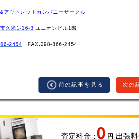
&アウトレットカンパニーサークル
久米1-16-3
ユニオンビル1階
866-2454
FAX.098‐866‐2454
前の記事を見る
次の
0
査定料金：
出張料
円