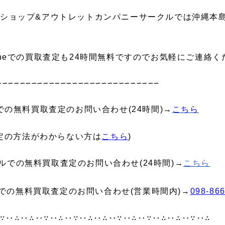
ショップ&アウトレットカンパニーサークルでは沖縄本
ineでの買取査定も24時間無料ですのでお気軽にご連絡く
∽∽∽∽∽∽∽∽∽∽∽∽∽∽∽∽∽∽∽∽∽∽∽∽∽∽∽∽
neでの無料買取査定のお問い合わせ(24時間)→
こちら
e査定の方法がわからない方は
こちら
)
ルでの無料買取査定のお問い合わせ(24時間)→
こちら
での無料買取査定のお問い合わせ(営業時間内)→
098-86
∵‥∴‥∴‥∵‥∴‥∵‥∴‥∴‥∵‥∴‥∵‥∴‥∴‥∵‥∴