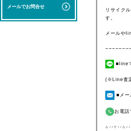
メールでお問合せ
リサイクル
す。
メールやl
∽∽∽∽∽∽∽
■li
(※Lin
■メー
お電話
∴‥∵‥∴‥