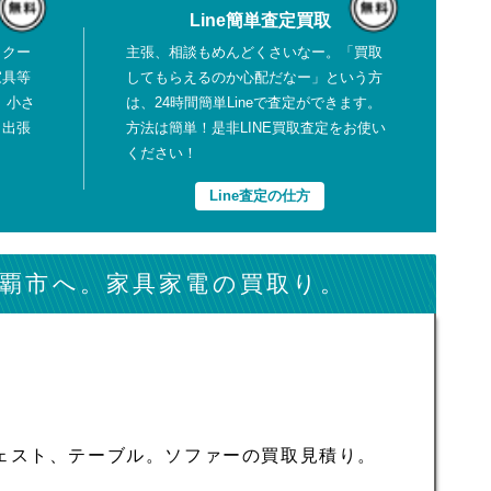
Line簡単査定買取
、クー
主張、相談もめんどくさいなー。「買取
家具等
してもらえるのか心配だなー」という方
、小さ
は、24時間簡単Lineで査定ができます。
も出張
方法は簡単！是非LINE買取査定をお使い
ください！
Line査定の仕方
覇市へ。家具家電の買取り。
ェスト、テーブル。ソファーの買取見積り。