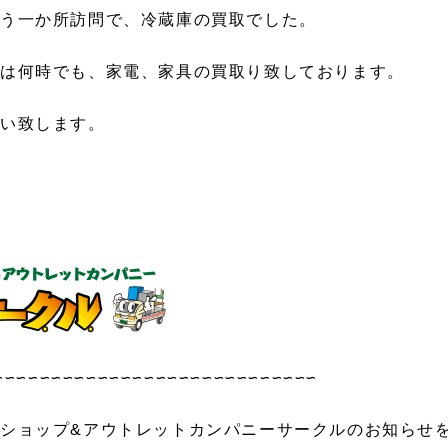
もう一か所訪問で、冷蔵庫の買取でした。
では何時でも、家電、家具の買取り致しております。
願い致します。
∽∽∽∽∽∽∽∽∽∽∽∽∽∽∽∽∽∽∽∽∽∽∽∽∽∽∽∽
ショップ&アウトレットカンパニーサークルのお知らせ