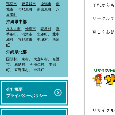
那覇市
、
豊見城市
、
糸満市
、
南
それから
城市
、
与那原町
、
南風原町
、
八
重瀬町
サークル
沖縄県中部
うるま市
、
沖縄市
、
読谷村
、
嘉
宜しくお
手納町
、
浦添市
、
北谷町
、
北中
城村
、
宜野湾市
、
中城村
、
西原
町
沖縄県北部
国頭村、 東村、 大宜味村、 名護
市、
恩納村
、 今帰仁村、 本部
町、 宜野座村、 金武町
会社概要
プライバシーポリシー
∽∽∽∽∽∽∽
リサイクル