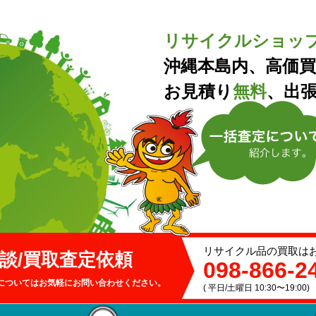
リサイクルショッ
沖縄本島内、高価
お見積り
無料
、出
リサイクル品の買取は
談/買取
査定依頼
098-866-2
についてはお気軽にお問い合わせください。
( 平日/土曜日 10:30〜19:00)