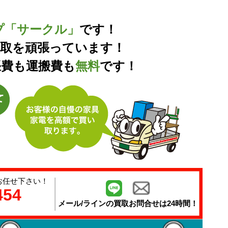
プ「サークル」
です！
買取を頑張っています！
張費も運搬費も
無料
です！
お任せ下さい！
454
メール/ラインの
買取お問合せは24時間！