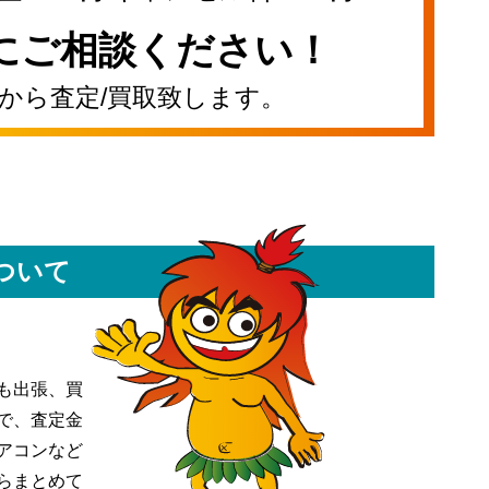
にご相談ください！
から査定/買取致します。
ついて
も出張、買
で、査定金
アコンなど
らまとめて