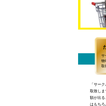
サ
物
取
「サーク
取致しま
額が出る
はもちろ