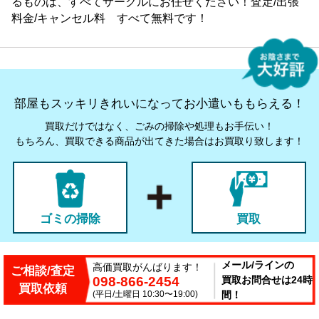
るものは、すべてサークルにお任せください！査定/出張
料金/キャンセル料 すべて無料です！
部屋もスッキリきれいになってお小遣いももらえる！
買取だけではなく、ごみの掃除や処理もお手伝い！
もちろん、買取できる商品が出てきた場合はお買取り致します！
ゴミの掃除
買取
メール/ラインの
高価買取がんばります！
ご相談/査定
098-866-2454
買取お問合せは24時
買取依頼
(平日/土曜日 10:30〜19:00)
間！