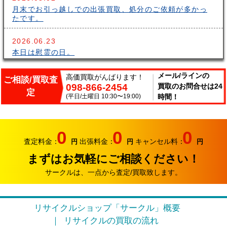
月末でお引っ越しでの出張買取、処分のご依頼が多かっ
たです。
2026.06.23
本日は慰霊の日。
2026.06.14
メール/ラインの
高価買取がんばります！
ご相談/買取査
098-866-2454
買取のお問合せは24
こんにちはサークルです。梅雨が長いですね～。雨の中
定
出張買取頑張ってます。
(平日/土曜日 10:30〜19:00)
時間！
2026.06.07
サークルでは、エアコンやクーラーなどの家電類の買取
0
0
0
り強化中です。
査定料金：
出張料金：
キャンセル料：
円
円
円
まずはお気軽にご相談ください！
2026.05.17
おはようございます。リサイクルカンパニー サークル
サークルは、一点から査定/買取致します。
です。
2026.04.12
リサイクルショップ「サークル」概要
お久しぶりです。リサイクルカンパニー サークルで
リサイクルの買取の流れ
す。