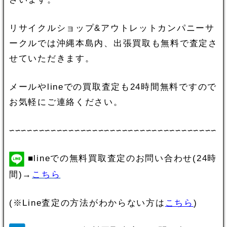
リサイクルショップ&アウトレットカンパニーサ
ークルでは沖縄本島内、出張買取も無料で査定さ
せていただきます。
メールやlineでの買取査定も24時間無料ですので
お気軽にご連絡ください。
∽∽∽∽∽∽∽∽∽∽∽∽∽∽∽∽∽∽∽∽∽∽∽∽∽∽∽∽∽∽∽∽∽∽∽
■lineでの無料買取査定のお問い合わせ(24時
間)→
こちら
(※Line査定の方法がわからない方は
こちら
)