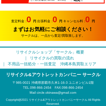
時間！
2026.06.07
サークルでは、エアコンやクーラーなどの家電類の買取
0
0
0
り強化中です。
査定料金：
出張料金：
キャンセル料：
円
円
円
まずはお気軽にご相談ください！
2026.05.17
おはようございます。リサイクルカンパニー サークル
サークルは、一点から査定/買取致します。
です。
2026.04.12
リサイクルショップ「サークル」概要
お久しぶりです。リサイクルカンパニー サークルで
リサイクルの買取の流れ
す。
不用品一括処分・一括査定
沖縄本島買取エリア
2026.03.09
リサイクル&アウトレットカンパニー サークル
そろそろ3月半ば。本格的に引っ越しシーズンに突入で
す。
〒985‐0021 沖縄県那覇市久米1-16-3 ユニオンビル1階
TEL.098-866-2454
FAX.098‐866‐2454
2026.02.22
Mail circle.okinawa@gmail.com
このまま春になるのかな？リサイクルカンパニー サー
クルです。
Copyright@2021 リサイクル&アウトレットカンパニーサークル All Rights
Reserved.