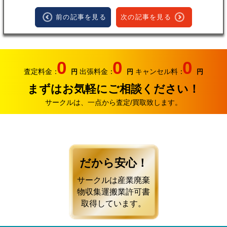
前の記事を見る
次の記事を見る
0
0
0
査定料金：
出張料金：
キャンセル料：
円
円
円
まずはお気軽にご相談ください！
サークルは、一点から査定/買取致します。
だから安心！
サークルは産業廃棄
物収集運搬業許可書
取得しています。