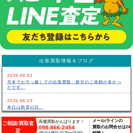
出張買取情報＆ブログ
2026.08.02
月末でお引っ越しでの出張買取、処分のご依頼が多かっ
たです。
2026.06.23
本日は慰霊の日。
2026.06.14
メール/ラインの
高価買取がんばります！
ご相談/買取査
098-866-2454
買取のお問合せは24
こんにちはサークルです。梅雨が長いですね～。雨の中
定
出張買取頑張ってます。
(平日/土曜日 10:30〜19:00)