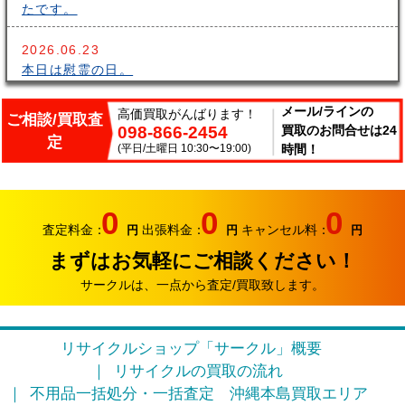
たです。
2026.06.23
本日は慰霊の日。
2026.06.14
メール/ラインの
高価買取がんばります！
ご相談/買取査
098-866-2454
買取のお問合せは24
こんにちはサークルです。梅雨が長いですね～。雨の中
定
出張買取頑張ってます。
(平日/土曜日 10:30〜19:00)
時間！
2026.06.07
サークルでは、エアコンやクーラーなどの家電類の買取
0
0
0
り強化中です。
査定料金：
出張料金：
キャンセル料：
円
円
円
まずはお気軽にご相談ください！
2026.05.17
おはようございます。リサイクルカンパニー サークル
サークルは、一点から査定/買取致します。
です。
2026.04.12
リサイクルショップ「サークル」概要
お久しぶりです。リサイクルカンパニー サークルで
リサイクルの買取の流れ
す。
不用品一括処分・一括査定
沖縄本島買取エリア