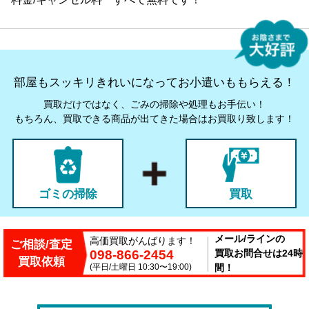
部屋もスッキリきれいになってお小遣いももらえる！
買取だけではなく、ごみの掃除や処理もお手伝い！
もちろん、買取できる商品が出てきた場合はお買取り致します！
ゴミの掃除
買取
メール/ラインの
高価買取がんばります！
ご相談/査定
098-866-2454
買取お問合せは24時
買取依頼
(平日/土曜日 10:30〜19:00)
間！