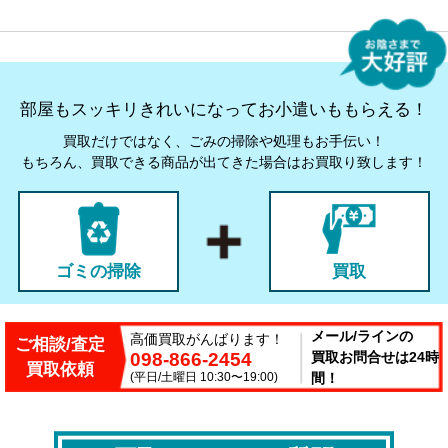
部屋もスッキリきれいになってお小遣いももらえる！
買取だけではなく、ごみの掃除や処理もお手伝い！
もちろん、買取できる商品が出てきた場合はお買取り致します！
ゴミの掃除
買取
メール/ラインの
高価買取がんばります！
ご相談/査定
098-866-2454
買取お問合せは24時
買取依頼
(平日/土曜日 10:30〜19:00)
間！