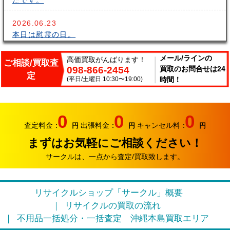
たです。
2026.06.23
本日は慰霊の日。
2026.06.14
メール/ラインの
高価買取がんばります！
ご相談/買取査
098-866-2454
買取のお問合せは24
こんにちはサークルです。梅雨が長いですね～。雨の中
定
出張買取頑張ってます。
(平日/土曜日 10:30〜19:00)
時間！
2026.06.07
サークルでは、エアコンやクーラーなどの家電類の買取
0
0
0
り強化中です。
査定料金：
出張料金：
キャンセル料：
円
円
円
まずはお気軽にご相談ください！
2026.05.17
おはようございます。リサイクルカンパニー サークル
サークルは、一点から査定/買取致します。
です。
2026.04.12
リサイクルショップ「サークル」概要
お久しぶりです。リサイクルカンパニー サークルで
リサイクルの買取の流れ
す。
不用品一括処分・一括査定
沖縄本島買取エリア