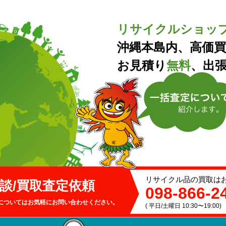
リサイクルショッ
沖縄本島内、高価
お見積り
無料
、出
リサイクル品の買取は
談/買取
査定依頼
098-866-2
についてはお気軽にお問い合わせください。
( 平日/土曜日 10:30〜19:00)