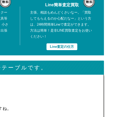
Line簡単査定買取
、クー
主張、相談もめんどくさいなー。「買取
家具等
してもらえるのか心配だなー」という方
、小さ
は、24時間簡単Lineで査定ができます。
も出張
方法は簡単！是非LINE買取査定をお使い
ください！
Line査定の仕方
ーテーブルです。
すね。