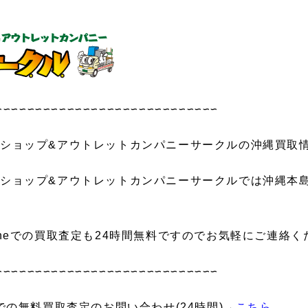
∽∽∽∽∽∽∽∽∽∽∽∽∽∽∽∽∽∽∽∽∽∽∽∽∽∽∽∽
ショップ&アウトレットカンパニーサークルの沖縄買取
ショップ&アウトレットカンパニーサークルでは沖縄本
ineでの買取査定も24時間無料ですのでお気軽にご連絡く
∽∽∽∽∽∽∽∽∽∽∽∽∽∽∽∽∽∽∽∽∽∽∽∽∽∽∽∽
neでの無料買取査定のお問い合わせ(24時間)→
こちら