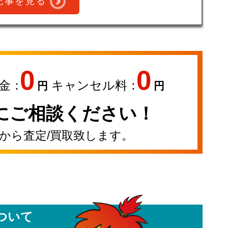
記事を見る
0
0
金：
キャンセル料：
円
円
にご相談ください！
から査定/買取致します。
ついて