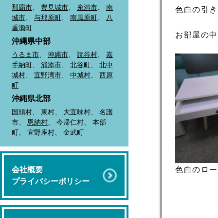
那覇市
、
豊見城市
、
糸満市
、
南
色白の引
城市
、
与那原町
、
南風原町
、
八
重瀬町
お部屋の中
沖縄県中部
うるま市
、
沖縄市
、
読谷村
、
嘉
手納町
、
浦添市
、
北谷町
、
北中
城村
、
宜野湾市
、
中城村
、
西原
町
沖縄県北部
国頭村、 東村、 大宜味村、 名護
市、
恩納村
、 今帰仁村、 本部
町、 宜野座村、 金武町
色白のロ
会社概要
プライバシーポリシー