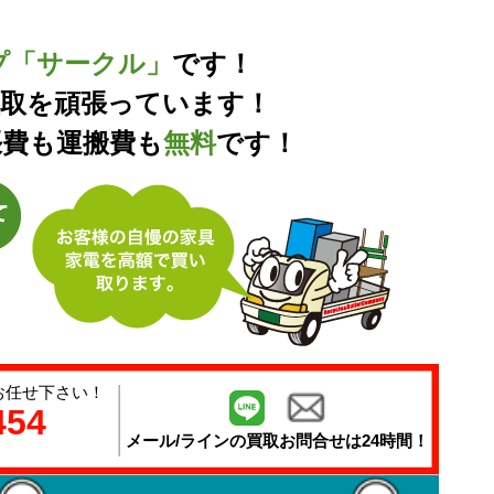
プ「サークル」
です！
買取を頑張っています！
張費も運搬費も
無料
です！
お任せ下さい！
454
メール/ラインの
買取お問合せは24時間！