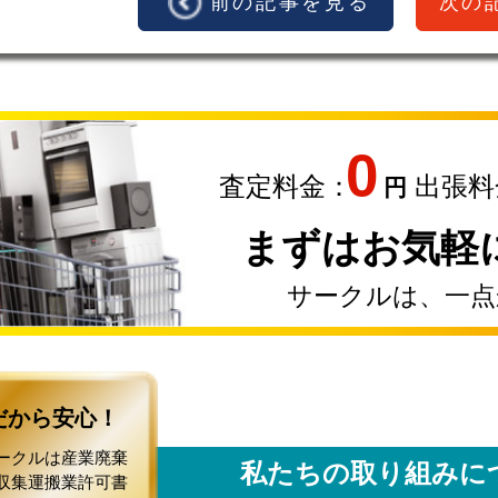
前の記事を見る
次の
0
査定料金：
出張料
円
まずはお気軽
サークルは、一点
だから安心！
ークルは産業廃棄
私たちの取り組みに
収集運搬業許可書