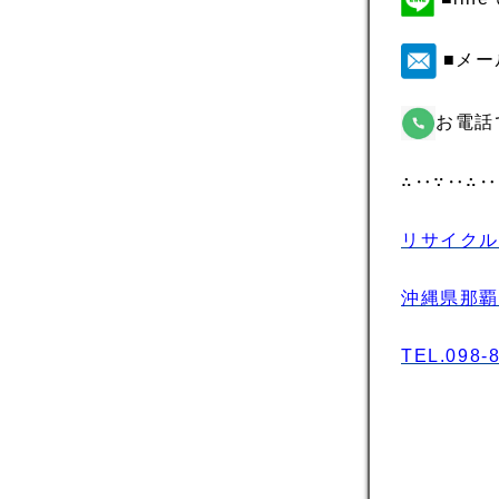
■メー
お電話
∴‥∵‥∴‥
リサイクル
沖縄県那覇市
TEL.098-