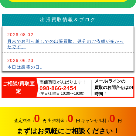
出張買取情報＆ブログ
2026.08.02
月末でお引っ越しでの出張買取、処分のご依頼が多かっ
たです。
2026.06.23
本日は慰霊の日。
2026.06.14
メール/ラインの
高価買取がんばります！
ご相談/買取査
098-866-2454
買取のお問合せは24
こんにちはサークルです。梅雨が長いですね～。雨の中
定
出張買取頑張ってます。
(平日/土曜日 10:30〜19:00)
時間！
2026.06.07
サークルでは、エアコンやクーラーなどの家電類の買取
0
0
0
り強化中です。
査定料金：
出張料金：
キャンセル料：
円
円
円
まずはお気軽にご相談ください！
2026.05.17