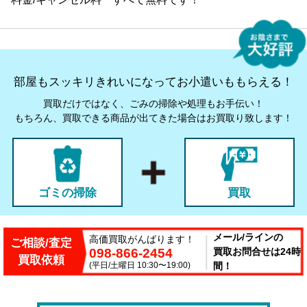
部屋もスッキリきれいになってお小遣いももらえる！
買取だけではなく、ごみの掃除や処理もお手伝い！
もちろん、買取できる商品が出てきた場合はお買取り致します！
ゴミの掃除
買取
メール/ラインの
高価買取がんばります！
ご相談/査定
098-866-2454
買取お問合せは24時
買取依頼
(平日/土曜日 10:30〜19:00)
間！