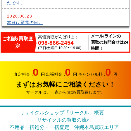
たです。
2026.06.23
本日は慰霊の日。
2026.06.14
メール/ラインの
高価買取がんばります！
ご相談/買取査
098-866-2454
買取のお問合せは24
こんにちはサークルです。梅雨が長いですね～。雨の中
定
出張買取頑張ってます。
(平日/土曜日 10:30〜19:00)
時間！
2026.06.07
サークルでは、エアコンやクーラーなどの家電類の買取
0
0
0
り強化中です。
査定料金：
出張料金：
キャンセル料：
円
円
円
まずはお気軽にご相談ください！
2026.05.17
おはようございます。リサイクルカンパニー サークル
サークルは、一点から査定/買取致します。
です。
2026.04.12
リサイクルショップ「サークル」概要
お久しぶりです。リサイクルカンパニー サークルで
リサイクルの買取の流れ
す。
不用品一括処分・一括査定
沖縄本島買取エリア