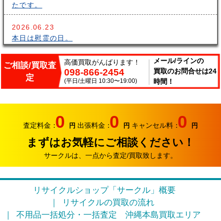
たです。
2026.06.23
本日は慰霊の日。
2026.06.14
メール/ラインの
高価買取がんばります！
ご相談/買取査
098-866-2454
買取のお問合せは24
こんにちはサークルです。梅雨が長いですね～。雨の中
定
出張買取頑張ってます。
(平日/土曜日 10:30〜19:00)
時間！
2026.06.07
サークルでは、エアコンやクーラーなどの家電類の買取
0
0
0
り強化中です。
査定料金：
出張料金：
キャンセル料：
円
円
円
まずはお気軽にご相談ください！
2026.05.17
おはようございます。リサイクルカンパニー サークル
サークルは、一点から査定/買取致します。
です。
2026.04.12
リサイクルショップ「サークル」概要
お久しぶりです。リサイクルカンパニー サークルで
リサイクルの買取の流れ
す。
不用品一括処分・一括査定
沖縄本島買取エリア