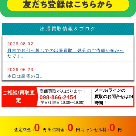
出張買取情報＆ブログ
2026.08.02
月末でお引っ越しでの出張買取、処分のご依頼が多かっ
たです。
2026.06.23
本日は慰霊の日。
2026.06.14
メール/ラインの
高価買取がんばります！
ご相談/買取査
098-866-2454
買取のお問合せは24
こんにちはサークルです。梅雨が長いですね～。雨の中
定
出張買取頑張ってます。
(平日/土曜日 10:30〜19:00)
時間！
2026.06.07
サークルでは、エアコンやクーラーなどの家電類の買取
0
0
0
り強化中です。
査定料金：
出張料金：
キャンセル料：
円
円
円