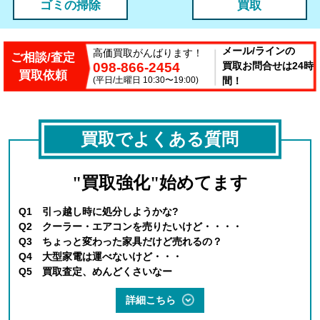
ゴミの掃除
買取
メール/ラインの
高価買取がんばります！
ご相談/査定
098-866-2454
買取お問合せは24時
買取依頼
(平日/土曜日 10:30〜19:00)
間！
買取でよくある質問
"買取強化"始めてます
Q1 引っ越し時に処分しようかな?
Q2 クーラー・エアコンを売りたいけど・・・・
Q3 ちょっと変わった家具だけど売れるの？
Q4 大型家電は運べないけど・・・
Q5 買取査定、めんどくさいなー
詳細こちら