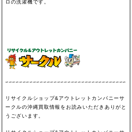
ロの洗濯機です。
∽∽∽∽∽∽∽∽∽∽∽∽∽∽∽∽∽∽∽∽∽∽∽∽∽∽∽∽∽∽∽∽∽∽∽
リサイクルショップ&アウトレットカンパニーサ
ークルの沖縄買取情報をお読みいただきありがと
うございます。