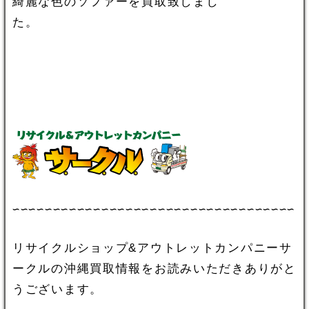
綺麗な色のソファーを買取致しまし
た。
∽∽∽∽∽∽∽∽∽∽∽∽∽∽∽∽∽∽∽∽∽∽∽∽∽∽∽∽∽∽∽∽∽∽∽
リサイクルショップ&アウトレットカンパニーサ
ークルの沖縄買取情報をお読みいただきありがと
うございます。