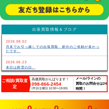
出張買取情報＆ブログ
2026.08.02
月末でお引っ越しでの出張買取、処分のご依頼が多かっ
たです。
2026.06.23
本日は慰霊の日。
2026.06.14
メール/ラインの
高価買取がんばります！
ご相談/買取査
098-866-2454
買取のお問合せは24
こんにちはサークルです。梅雨が長いですね～。雨の中
定
出張買取頑張ってます。
(平日/土曜日 10:30〜19:00)
時間！
2026.06.07
サークルでは、エアコンやクーラーなどの家電類の買取
0
0
0
り強化中です。