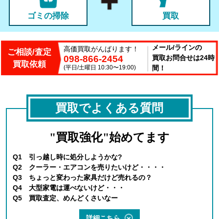
ゴミの掃除
買取
メール/ラインの
高価買取がんばります！
ご相談/査定
098-866-2454
買取お問合せは24時
買取依頼
(平日/土曜日 10:30〜19:00)
間！
買取でよくある質問
"買取強化"始めてます
Q1 引っ越し時に処分しようかな?
Q2 クーラー・エアコンを売りたいけど・・・・
Q3 ちょっと変わった家具だけど売れるの？
Q4 大型家電は運べないけど・・・
Q5 買取査定、めんどくさいなー
詳細こちら