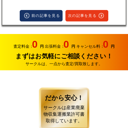
前の記事を見る
次の記事を見る
0
0
0
査定料金：
出張料金：
キャンセル料：
円
円
円
まずはお気軽にご相談ください！
サークルは、一点から査定/買取致します。
だから安心！
サークルは産業廃棄
物収集運搬業許可書
取得しています。