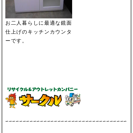
お二人暮らしに最適な鏡面
仕上げのキッチンカウンタ
ーです。
∽∽∽∽∽∽∽∽∽∽∽∽∽∽∽∽∽∽∽∽∽∽∽∽∽∽∽∽∽∽∽∽∽∽∽