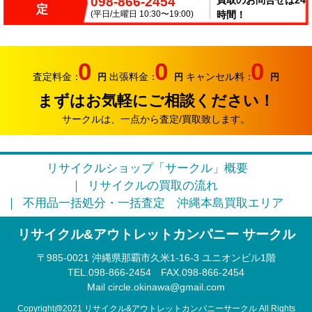
098-866-2454
買取のお問合せは24
こんにちはサークルです。梅雨が長いですね～。雨の中
定
出張買取頑張ってます。
(平日/土曜日 10:30〜19:00)
時間！
2026.06.07
サークルでは、エアコンやクーラーなどの家電類の買取
0
0
0
り強化中です。
査定料金：
出張料金：
キャンセル料：
円
円
円
まずはお気軽にご相談ください！
2026.05.17
おはようございます。リサイクルカンパニー サークル
サークルは、一点から査定/買取致します。
です。
2026.04.12
リサイクルショップ「サークル」概要
お久しぶりです。リサイクルカンパニー サークルで
リサイクルの買取の流れ
す。
不用品一括処分・一括査定
沖縄本島買取エリア
2026.03.09
リサイクル&アウトレットカンパニー サークル
そろそろ3月半ば。本格的に引っ越しシーズンに突入で
す。
〒985‐0021 沖縄県那覇市久米1-16-3 ユニオンビル1階
TEL.098-866-2454
FAX.098‐866‐2454
2026.02.22
Mail circle.okinawa@gmail.com
このまま春になるのかな？リサイクルカンパニー サー
クルです。
Copyright@2021 リサイクル&アウトレットカンパニーサークル All Rights