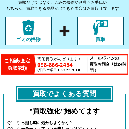
買取だけではなく、ごみの掃除や処理もお手伝い！
もちろん、買取できる商品が出てきた場合はお買取り致します！
ゴミの掃除
買取
メール/ラインの
高価買取がんばります！
ご相談/査定
098-866-2454
買取お問合せは24時
買取依頼
(平日/土曜日 10:30〜19:00)
間！
買取でよくある質問
"買取強化"始めてます
Q1 引っ越し時に処分しようかな?
Q2 クーラー・エアコンを売りたいけど・・・・