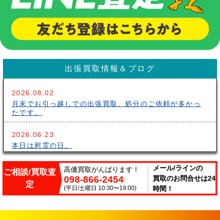
出張買取情報＆ブログ
2026.08.02
月末でお引っ越しでの出張買取、処分のご依頼が多かっ
たです。
2026.06.23
本日は慰霊の日。
2026.06.14
メール/ラインの
高価買取がんばります！
ご相談/買取査
098-866-2454
買取のお問合せは24
こんにちはサークルです。梅雨が長いですね～。雨の中
定
出張買取頑張ってます。
(平日/土曜日 10:30〜19:00)
時間！
2026.06.07
サークルでは、エアコンやクーラーなどの家電類の買取