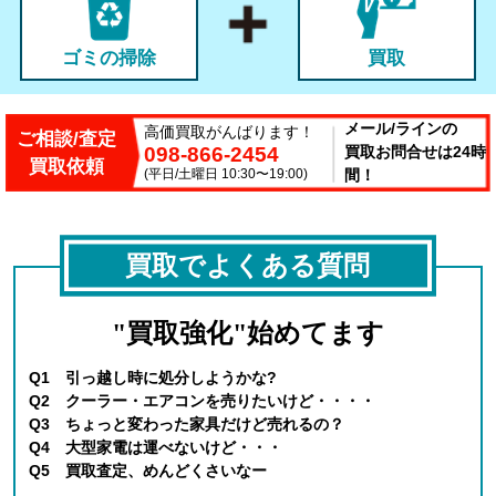
ゴミの掃除
買取
メール/ラインの
高価買取がんばります！
ご相談/査定
098-866-2454
買取お問合せは24時
買取依頼
(平日/土曜日 10:30〜19:00)
間！
買取でよくある質問
"買取強化"始めてます
Q1 引っ越し時に処分しようかな?
Q2 クーラー・エアコンを売りたいけど・・・・
Q3 ちょっと変わった家具だけど売れるの？
Q4 大型家電は運べないけど・・・
Q5 買取査定、めんどくさいなー