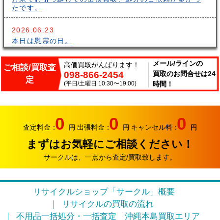
たです。
2026.06.23
本日は慰霊の日。
2026.06.14
メール/ラインの
高価買取がんばります！
ご相談/買取査
098-866-2454
買取のお問合せは24
こんにちはサークルです。梅雨が長いですね～。雨の中
定
出張買取頑張ってます。
(平日/土曜日 10:30〜19:00)
時間！
2026.06.07
サークルでは、エアコンやクーラーなどの家電類の買取
0
0
0
り強化中です。
査定料金：
出張料金：
キャンセル料：
円
円
円
まずはお気軽にご相談ください！
2026.05.17
おはようございます。リサイクルカンパニー サークル
サークルは、一点から査定/買取致します。
です。
2026.04.12
リサイクルショップ「サークル」概要
お久しぶりです。リサイクルカンパニー サークルで
リサイクルの買取の流れ
す。
不用品一括処分・一括査定
沖縄本島買取エリア