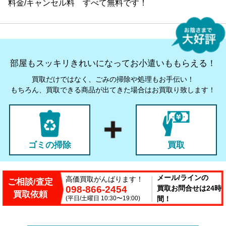
料金/キャンセル料 すべて無料です！
部屋もスッキリきれいになってお小遣いももらえる！
買取だけではなく、ごみの掃除や処理もお手伝い！
もちろん、買取できる商品が出てきた場合はお買取り致します！
ゴミの掃除
買取
メール/ラインの
高価買取がんばります！
ご相談/査定
098-866-2454
買取お問合せは24時
買取依頼
(平日/土曜日 10:30〜19:00)
間！