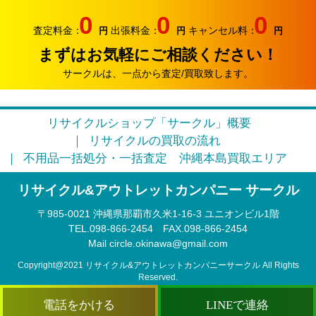
サークルでは、エアコンやクーラーなどの家電類の買取
0
0
0
り強化中です。
査定料金：
出張料金：
キャンセル料：
円
円
円
まずはお気軽にご相談ください！
2026.05.17
おはようございます。リサイクルカンパニー サークル
サークルは、一点から査定/買取致します。
です。
2026.04.12
リサイクルショップ「サークル」概要
お久しぶりです。リサイクルカンパニー サークルで
リサイクルの買取の流れ
す。
不用品一括処分・一括査定
沖縄本島買取エリア
2026.03.09
リサイクル&アウトレットカンパニー サークル
そろそろ3月半ば。本格的に引っ越しシーズンに突入で
す。
〒985‐0021 沖縄県那覇市久米1-16-3 ユニオンビル1階
TEL.098-866-2454
FAX.098‐866‐2454
2026.02.22
Mail circle.okinawa@gmail.com
このまま春になるのかな？リサイクルカンパニー サー
クルです。
Copyright@2021 リサイクル&アウトレットカンパニーサークル All Rights
Reserved.
2026.02.15
電話をかける
LINEで連絡
ぽかぽかの小春日和ですね。