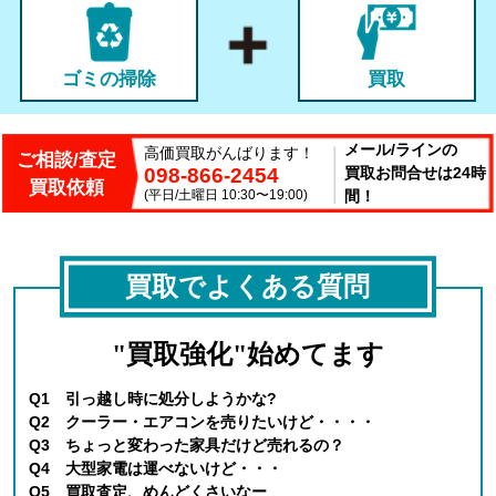
ゴミの掃除
買取
メール/ラインの
高価買取がんばります！
ご相談/査定
098-866-2454
買取お問合せは24時
買取依頼
(平日/土曜日 10:30〜19:00)
間！
買取でよくある質問
"買取強化"始めてます
Q1 引っ越し時に処分しようかな?
Q2 クーラー・エアコンを売りたいけど・・・・
Q3 ちょっと変わった家具だけど売れるの？
Q4 大型家電は運べないけど・・・
Q5 買取査定、めんどくさいなー