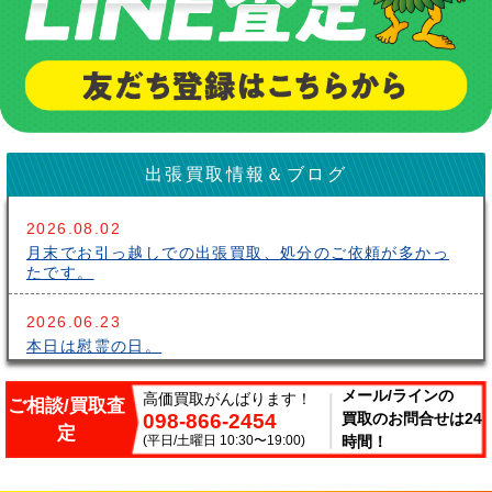
出張買取情報＆ブログ
2026.08.02
月末でお引っ越しでの出張買取、処分のご依頼が多かっ
たです。
2026.06.23
本日は慰霊の日。
2026.06.14
メール/ラインの
高価買取がんばります！
ご相談/買取査
098-866-2454
買取のお問合せは24
こんにちはサークルです。梅雨が長いですね～。雨の中
定
出張買取頑張ってます。
(平日/土曜日 10:30〜19:00)
時間！
2026.06.07