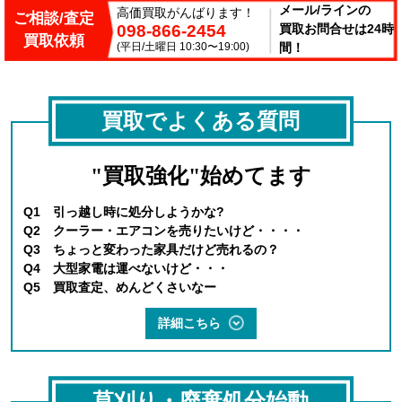
メール/ラインの
高価買取がんばります！
ご相談/査定
098-866-2454
買取お問合せは24時
買取依頼
(平日/土曜日 10:30〜19:00)
間！
買取でよくある質問
"買取強化"始めてます
Q1 引っ越し時に処分しようかな?
Q2 クーラー・エアコンを売りたいけど・・・・
Q3 ちょっと変わった家具だけど売れるの？
Q4 大型家電は運べないけど・・・
Q5 買取査定、めんどくさいなー
詳細こちら
草刈り・廃棄処分始動