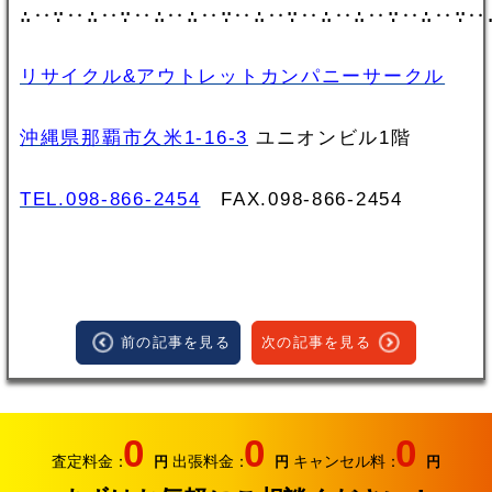
∴‥∵‥∴‥∵‥∴‥∴‥∵‥∴‥∵‥∴‥∴‥∵‥∴‥∵‥
リサイクル&アウトレットカンパニーサークル
沖縄県那覇市久米1-16-3
ユニオンビル1階
TEL.098-866-2454
FAX.098‐866‐2454
前の記事を見る
次の記事を見る
0
0
0
査定料金：
出張料金：
キャンセル料：
円
円
円