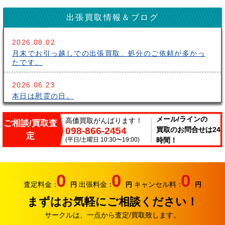
出張買取情報＆ブログ
2026.08.02
月末でお引っ越しでの出張買取、処分のご依頼が多かっ
たです。
2026.06.23
本日は慰霊の日。
2026.06.14
メール/ラインの
高価買取がんばります！
ご相談/買取査
098-866-2454
買取のお問合せは24
こんにちはサークルです。梅雨が長いですね～。雨の中
定
出張買取頑張ってます。
(平日/土曜日 10:30〜19:00)
時間！
2026.06.07
サークルでは、エアコンやクーラーなどの家電類の買取
0
0
0
り強化中です。
査定料金：
出張料金：
キャンセル料：
円
円
円
まずはお気軽にご相談ください！
2026.05.17
おはようございます。リサイクルカンパニー サークル
サークルは、一点から査定/買取致します。
です。