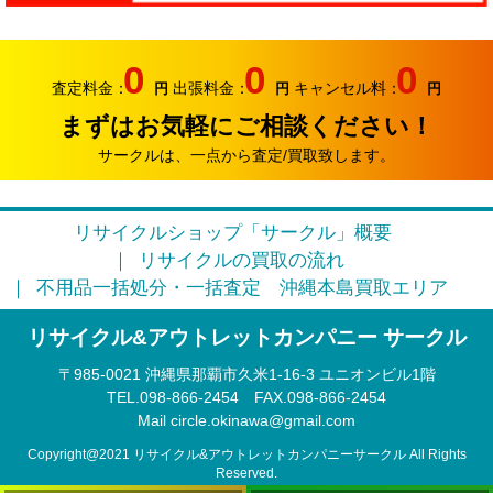
2026.06.07
サークルでは、エアコンやクーラーなどの家電類の買取
0
0
0
り強化中です。
査定料金：
出張料金：
キャンセル料：
円
円
円
まずはお気軽にご相談ください！
2026.05.17
おはようございます。リサイクルカンパニー サークル
サークルは、一点から査定/買取致します。
です。
2026.04.12
リサイクルショップ「サークル」概要
お久しぶりです。リサイクルカンパニー サークルで
リサイクルの買取の流れ
す。
不用品一括処分・一括査定
沖縄本島買取エリア
2026.03.09
リサイクル&アウトレットカンパニー サークル
そろそろ3月半ば。本格的に引っ越しシーズンに突入で
す。
〒985‐0021 沖縄県那覇市久米1-16-3 ユニオンビル1階
TEL.098-866-2454
FAX.098‐866‐2454
2026.02.22
Mail circle.okinawa@gmail.com
このまま春になるのかな？リサイクルカンパニー サー
クルです。
Copyright@2021 リサイクル&アウトレットカンパニーサークル All Rights
Reserved.