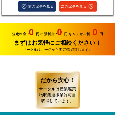
前の記事を見る
次の記事を見る
0
0
0
査定料金：
出張料金：
キャンセル料：
円
円
円
まずはお気軽にご相談ください！
サークルは、一点から査定/買取致します。
だから安心！
サークルは産業廃棄
物収集運搬業許可書
取得しています。