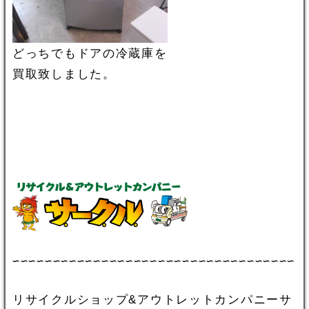
どっちでもドアの冷蔵庫を
買取致しました。
∽∽∽∽∽∽∽∽∽∽∽∽∽∽∽∽∽∽∽∽∽∽∽∽∽∽∽∽∽∽∽∽∽∽∽
リサイクルショップ&アウトレットカンパニーサ