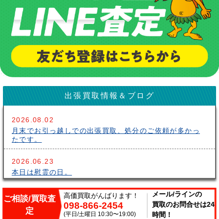
出張買取情報＆ブログ
2026.08.02
月末でお引っ越しでの出張買取、処分のご依頼が多かっ
たです。
2026.06.23
本日は慰霊の日。
2026.06.14
メール/ラインの
高価買取がんばります！
ご相談/買取査
098-866-2454
買取のお問合せは24
こんにちはサークルです。梅雨が長いですね～。雨の中
定
出張買取頑張ってます。
(平日/土曜日 10:30〜19:00)
時間！