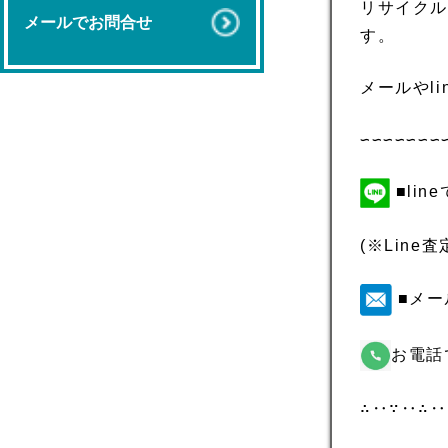
リサイクル
メールでお問合せ
す。
メールやl
∽∽∽∽∽∽∽
■li
(※Lin
■メー
お電話
∴‥∵‥∴‥