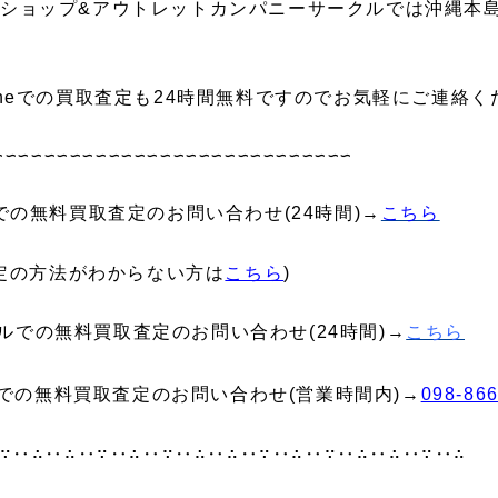
ショップ&アウトレットカンパニーサークルでは沖縄本
ineでの買取査定も24時間無料ですのでお気軽にご連絡く
∽∽∽∽∽∽∽∽∽∽∽∽∽∽∽∽∽∽∽∽∽∽∽∽∽∽∽∽
neでの無料買取査定のお問い合わせ(24時間)→
こちら
e査定の方法がわからない方は
こちら
)
ルでの無料買取査定のお問い合わせ(24時間)→
こちら
での無料買取査定のお問い合わせ(営業時間内)→
098-86
∵‥∴‥∴‥∵‥∴‥∵‥∴‥∴‥∵‥∴‥∵‥∴‥∴‥∵‥∴