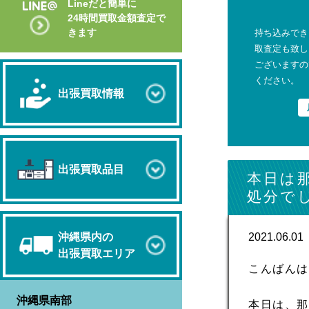
Lineだと簡単に
24時間買取金額査定で
きます
持ち込みでき
取査定も致し
ございますの
ください。
出張買取情報
出張買取品目
本日は
処分で
2021.06.01
沖縄県内の
出張買取エリア
こんばん
沖縄県南部
本日は、那