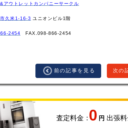
&アウトレットカンパニーサークル
久米1-16-3
ユニオンビル1階
866-2454
FAX.098‐866‐2454
前の記事を見る
次の
0
査定料金：
出張料
円