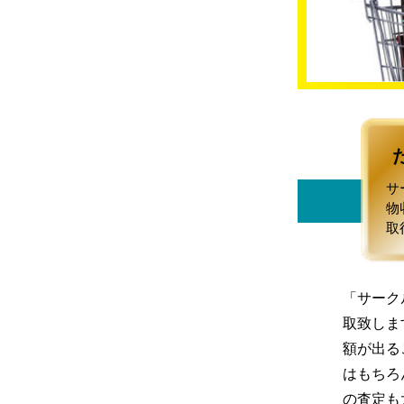
サ
物
取
「サーク
取致しま
額が出る
はもちろ
の査定も