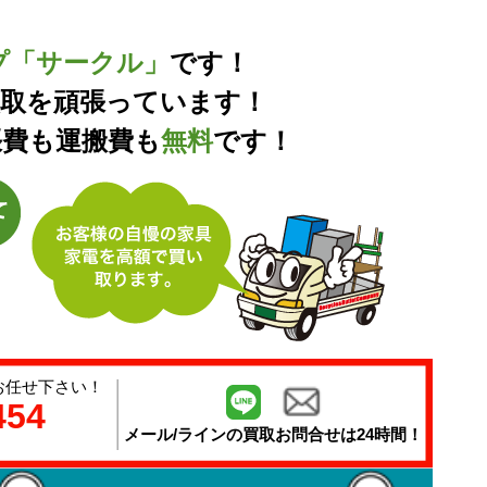
プ「サークル」
です！
買取を頑張っています！
張費も運搬費も
無料
です！
お任せ下さい！
454
メール/ラインの
買取お問合せは24時間！