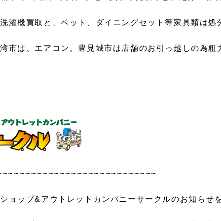
、洗濯機買取と、ベット、ダイニングセット等家具類は処
野湾市は、エアコン。豊見城市は店舗のお引っ越しの為粗
∽∽∽∽∽∽∽∽∽∽∽∽∽∽∽∽∽∽∽∽∽∽∽∽∽∽∽∽
ショップ&アウトレットカンパニーサークルのお知らせ