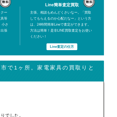
Line簡単査定買取
、クー
主張、相談もめんどくさいなー。「買取
家具等
してもらえるのか心配だなー」という方
、小さ
は、24時間簡単Lineで査定ができます。
も出張
方法は簡単！是非LINE買取査定をお使い
ください！
Line査定の仕方
城市で1ヶ所。家電家具の買取りと
取りでした。