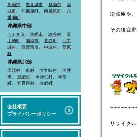
那覇市
、
豊見城市
、
糸満市
、
南
城市
、
与那原町
、
南風原町
、
八
冷蔵庫や
重瀬町
沖縄県中部
その後宜
うるま市
、
沖縄市
、
読谷村
、
嘉
手納町
、
浦添市
、
北谷町
、
北中
城村
、
宜野湾市
、
中城村
、
西原
町
沖縄県北部
国頭村、 東村、 大宜味村、 名護
市、
恩納村
、 今帰仁村、 本部
町、 宜野座村、 金武町
会社概要
∽∽∽∽∽∽∽
プライバシーポリシー
リサイクル