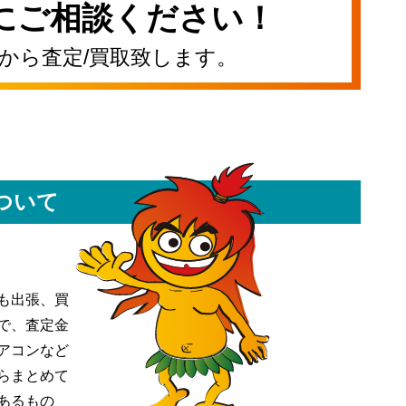
にご相談ください！
から査定/買取致します。
ついて
も出張、買
で、査定金
アコンなど
らまとめて
あるもの