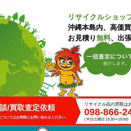
リサイクルショッ
沖縄本島内、高価
お見積り
無料
、出
リサイクル品の買取は
談/買取
査定依頼
098-866-2
についてはお気軽にお問い合わせください。
( 平日/土曜日 10:30〜19:00)