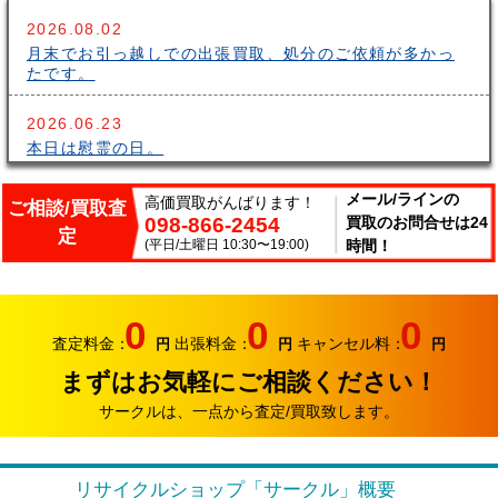
2026.08.02
月末でお引っ越しでの出張買取、処分のご依頼が多かっ
たです。
2026.06.23
本日は慰霊の日。
2026.06.14
メール/ラインの
高価買取がんばります！
ご相談/買取査
098-866-2454
買取のお問合せは24
こんにちはサークルです。梅雨が長いですね～。雨の中
定
出張買取頑張ってます。
(平日/土曜日 10:30〜19:00)
時間！
2026.06.07
サークルでは、エアコンやクーラーなどの家電類の買取
0
0
0
り強化中です。
査定料金：
出張料金：
キャンセル料：
円
円
円
まずはお気軽にご相談ください！
2026.05.17
おはようございます。リサイクルカンパニー サークル
サークルは、一点から査定/買取致します。
です。
2026.04.12
リサイクルショップ「サークル」概要