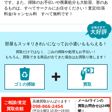
です。また、掃除のお手伝いや廃棄処分も大歓迎。形のあ
るものは、すべてサークルにお任せください！査定/出張
料金/キャンセル料 すべて無料です！
部屋もスッキリきれいになってお小遣いももらえる！
買取だけではなく、ごみの掃除や処理もお手伝い！
もちろん、買取できる商品が出てきた場合はお買取り致します！
ゴミの掃除
買取
メール/ラインの
高価買取がんばります！
ご相談/査定
098-866-2454
買取お問合せは24時
買取依頼
(平日/土曜日 10:30〜19:00)
間！