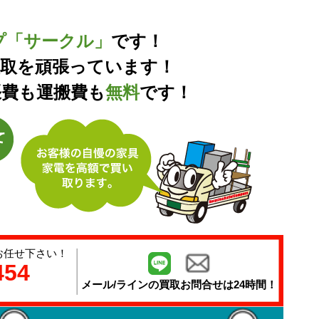
プ「サークル」
です！
買取を頑張っています！
張費も運搬費も
無料
です！
お任せ下さい！
454
メール/ラインの
買取お問合せは24時間！