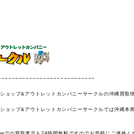
∽∽∽∽∽∽∽∽∽∽∽∽∽∽∽∽∽∽∽∽∽∽∽∽∽∽∽∽
ショップ&アウトレットカンパニーサークルの沖縄買取
ショップ&アウトレットカンパニーサークルでは沖縄本
ineでの買取査定も24時間無料ですのでお気軽にご連絡く