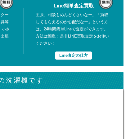
Line簡単査定買取
、クー
主張、相談もめんどくさいなー。「買取
家具等
してもらえるのか心配だなー」という方
、小さ
は、24時間簡単Lineで査定ができます。
も出張
方法は簡単！是非LINE買取査定をお使い
ください！
Line査定の仕方
の洗濯機です。