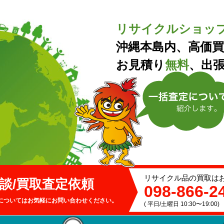
リサイクルショッ
沖縄本島内、高価
お見積り
無料
、出
リサイクル品の買取は
談/買取
査定依頼
098-866-2
についてはお気軽にお問い合わせください。
( 平日/土曜日 10:30〜19:00)