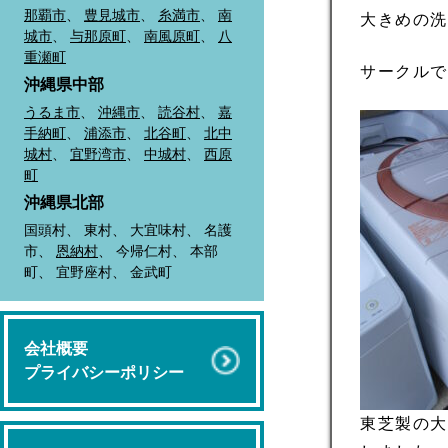
那覇市
、
豊見城市
、
糸満市
、
南
大きめの
城市
、
与那原町
、
南風原町
、
八
重瀬町
サークル
沖縄県中部
うるま市
、
沖縄市
、
読谷村
、
嘉
手納町
、
浦添市
、
北谷町
、
北中
城村
、
宜野湾市
、
中城村
、
西原
町
沖縄県北部
国頭村、 東村、 大宜味村、 名護
市、
恩納村
、 今帰仁村、 本部
町、 宜野座村、 金武町
会社概要
プライバシーポリシー
東芝製の