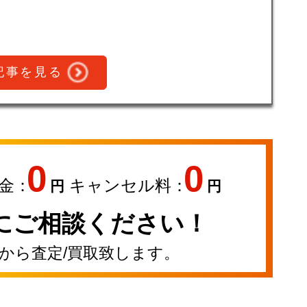
記事を見る
0
0
金：
キャンセル料：
円
円
にご相談ください！
から査定/買取致します。