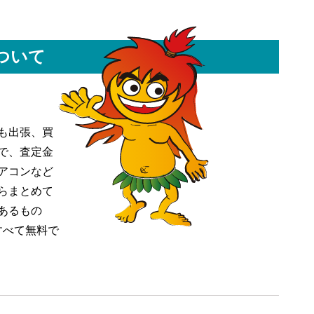
ついて
も出張、買
で、査定金
アコンなど
らまとめて
あるもの
すべて無料で