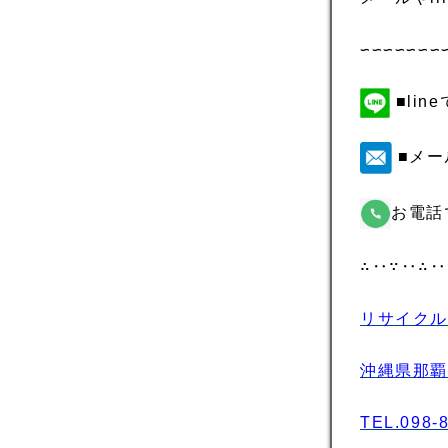
∽∽∽∽∽∽∽
■li
■メー
お電話
∴‥∵‥∴‥
リサイクル
沖縄県那覇市
TEL.098-