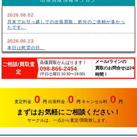
2026.08.02
月末でお引っ越しでの出張買取、処分のご依頼が多かっ
たです。
2026.06.23
本日は慰霊の日。
2026.06.14
メール/ラインの
高価買取がんばります！
ご相談/買取査
098-866-2454
買取のお問合せは24
こんにちはサークルです。梅雨が長いですね～。雨の中
定
出張買取頑張ってます。
(平日/土曜日 10:30〜19:00)
時間！
2026.06.07
サークルでは、エアコンやクーラーなどの家電類の買取
0
0
0
り強化中です。
査定料金：
出張料金：
キャンセル料：
円
円
円
まずはお気軽にご相談ください！
2026.05.17
おはようございます。リサイクルカンパニー サークル
サークルは、一点から査定/買取致します。
です。