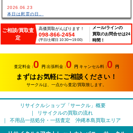
2026.06.23
本日は慰霊の日。
2026.06.14
メール/ラインの
高価買取がんばります！
ご相談/買取査
098-866-2454
買取のお問合せは24
こんにちはサークルです。梅雨が長いですね～。雨の中
定
出張買取頑張ってます。
(平日/土曜日 10:30〜19:00)
時間！
2026.06.07
サークルでは、エアコンやクーラーなどの家電類の買取
0
0
0
り強化中です。
査定料金：
出張料金：
キャンセル料：
円
円
円
まずはお気軽にご相談ください！
2026.05.17
おはようございます。リサイクルカンパニー サークル
サークルは、一点から査定/買取致します。
です。
2026.04.12
リサイクルショップ「サークル」概要
お久しぶりです。リサイクルカンパニー サークルで
リサイクルの買取の流れ
す。
不用品一括処分・一括査定
沖縄本島買取エリア
2026.03.09