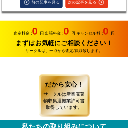
前の記事を見る
次の記事を見る
0
0
0
査定料金：
出張料金：
キャンセル料：
円
円
円
まずはお気軽にご相談ください！
サークルは、一点から査定/買取致します。
だから安心！
サークルは産業廃棄
物収集運搬業許可書
取得しています。
私たちの取り組みについて