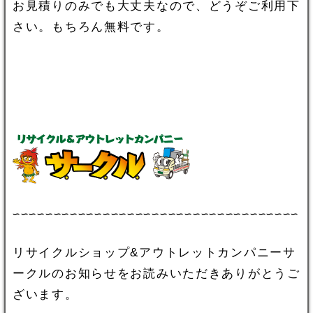
お見積りのみでも大丈夫なので、どうぞご利用下
さい。もちろん無料です。
∽∽∽∽∽∽∽∽∽∽∽∽∽∽∽∽∽∽∽∽∽∽∽∽∽∽∽∽∽∽∽∽∽∽∽
リサイクルショップ&アウトレットカンパニーサ
ークルのお知らせをお読みいただきありがとうご
ざいます。