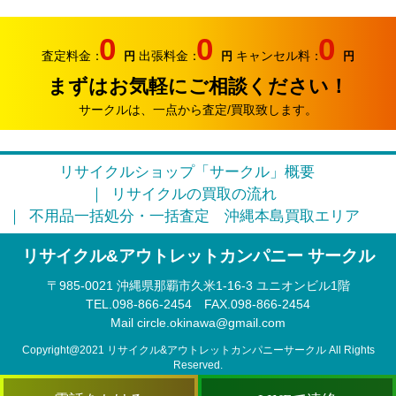
2026.06.07
サークルでは、エアコンやクーラーなどの家電類の買取
0
0
0
り強化中です。
査定料金：
出張料金：
キャンセル料：
円
円
円
まずはお気軽にご相談ください！
2026.05.17
おはようございます。リサイクルカンパニー サークル
サークルは、一点から査定/買取致します。
です。
2026.04.12
リサイクルショップ「サークル」概要
お久しぶりです。リサイクルカンパニー サークルで
リサイクルの買取の流れ
す。
不用品一括処分・一括査定
沖縄本島買取エリア
2026.03.09
リサイクル&アウトレットカンパニー サークル
そろそろ3月半ば。本格的に引っ越しシーズンに突入で
す。
〒985‐0021 沖縄県那覇市久米1-16-3 ユニオンビル1階
TEL.098-866-2454
FAX.098‐866‐2454
2026.02.22
Mail circle.okinawa@gmail.com
このまま春になるのかな？リサイクルカンパニー サー
クルです。
Copyright@2021 リサイクル&アウトレットカンパニーサークル All Rights
Reserved.
2026.02.15