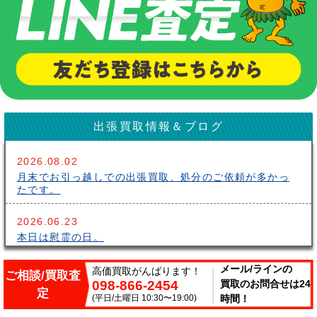
出張買取情報＆ブログ
2026.08.02
月末でお引っ越しでの出張買取、処分のご依頼が多かっ
たです。
2026.06.23
本日は慰霊の日。
2026.06.14
メール/ラインの
高価買取がんばります！
ご相談/買取査
098-866-2454
買取のお問合せは24
こんにちはサークルです。梅雨が長いですね～。雨の中
定
出張買取頑張ってます。
(平日/土曜日 10:30〜19:00)
時間！