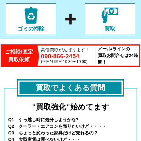
ゴミの掃除
買取
メール/ラインの
高価買取がんばります！
ご相談/査定
098-866-2454
買取お問合せは24時
買取依頼
(平日/土曜日 10:30〜19:00)
間！
買取でよくある質問
"買取強化"始めてます
Q1 引っ越し時に処分しようかな?
Q2 クーラー・エアコンを売りたいけど・・・・
Q3 ちょっと変わった家具だけど売れるの？
Q4 大型家電は運べないけど・・・