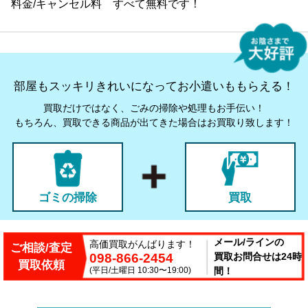
料金/キャンセル料 すべて無料です！
部屋もスッキリきれいになってお小遣いももらえる！
買取だけではなく、ごみの掃除や処理もお手伝い！
もちろん、買取できる商品が出てきた場合はお買取り致します！
ゴミの掃除
買取
メール/ラインの
高価買取がんばります！
ご相談/査定
098-866-2454
買取お問合せは24時
買取依頼
(平日/土曜日 10:30〜19:00)
間！