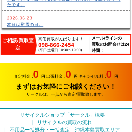
たです。
2026.06.23
本日は慰霊の日。
2026.06.14
メール/ラインの
高価買取がんばります！
ご相談/買取査
098-866-2454
買取のお問合せは24
こんにちはサークルです。梅雨が長いですね～。雨の中
定
出張買取頑張ってます。
(平日/土曜日 10:30〜19:00)
時間！
2026.06.07
サークルでは、エアコンやクーラーなどの家電類の買取
0
0
0
り強化中です。
査定料金：
出張料金：
キャンセル料：
円
円
円
まずはお気軽にご相談ください！
2026.05.17
おはようございます。リサイクルカンパニー サークル
サークルは、一点から査定/買取致します。
です。
2026.04.12
リサイクルショップ「サークル」概要
お久しぶりです。リサイクルカンパニー サークルで
リサイクルの買取の流れ
す。
不用品一括処分・一括査定
沖縄本島買取エリア